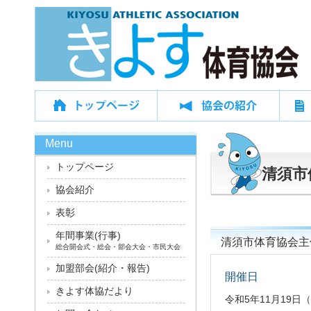
Menu
トップページ
清須市
協会紹介
表彰
年間事業(行事)
清須市体育協会主
総合開会式・総会・部会大会・市民大会
加盟部会(紹介・報告)
開催日
きよす体協だより
令和5年11月19日