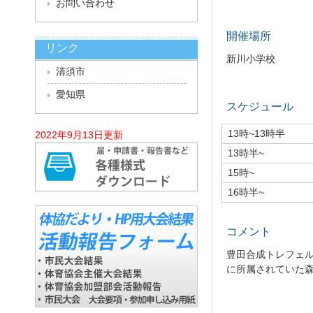
お問い合わせ
開催場所
リンク
新川小学校
清須市
愛知県
スケジュール
13時~13時半
2022年9月13日更新
13時半~
15時~
16時半~
コメント
豊田合成トレフェ
に所属されていた