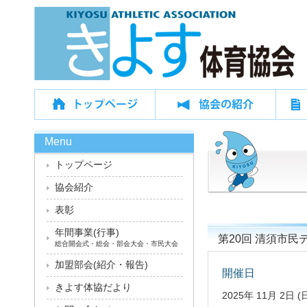
Menu
トップページ
協会紹介
表彰
年間事業(行事)
第20回 清須市民
総合開会式・総会・部会大会・市民大会
加盟部会(紹介・報告)
開催日
きよす体協だより
2025年 11月 2日 (